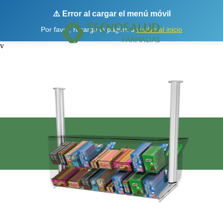
⚠️ Error al cargar el menú móvil
Por favor, recarga la página o
vuelve al inicio
v