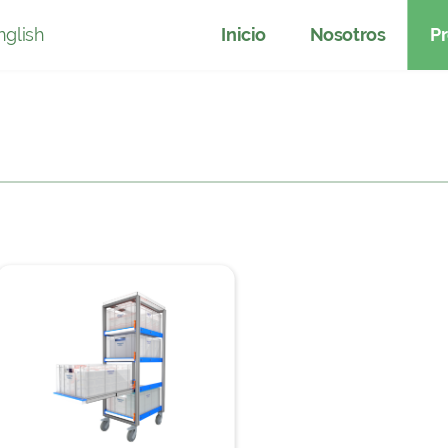
armacia
nglish
Inicio
Nosotros
P