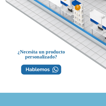
9
¿Necesita un producto
personalizado?