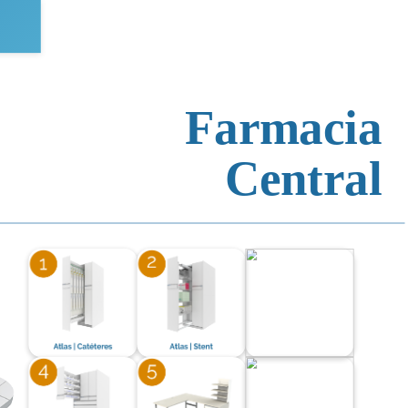
Farmacia
Central