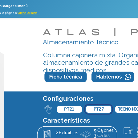
tlas PT 27
 al cargar el menú
a la página o
vuelve al inicio
Almacenamiento Técnico
Columna cajonera mixta. Organ
almacenamiento de grandes ca
dispositivos médicos.
Conﬁguraciones
PT27
PT21
TECNO MX
Características
9
Cajones
2
Extraibles
3
Calles