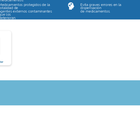
medicamentos.
Medicamentos protegidos de la
Evita graves errores en la
totalidad de
dispensación
agentes externos contaminantes
de medicamentos.
que los
deterioran.