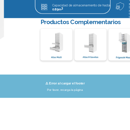
Capacidad de almacenamiento de hasta
3
0
.8
9m
Productos Complementarios
⚠️ Error al cargar el footer
Por favor, recarga la página