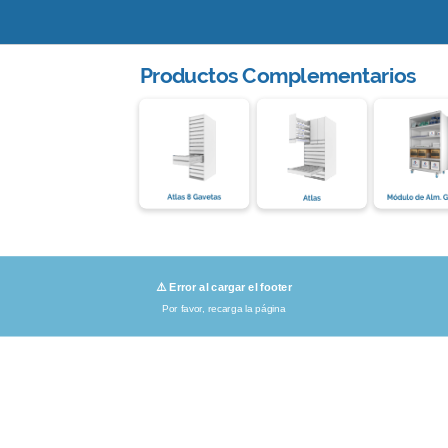
Productos Complementarios
⚠️ Error al cargar el footer
Por favor, recarga la página