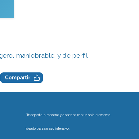
gero, maniobrable, y de perfil
Transporte, almacene y dispense con un solo elemento
Ideado para un uso intensivo.