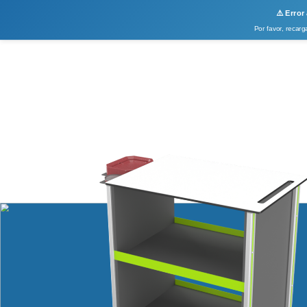
Carro multiuso para Hospitales
⚠️ Error
Por favor, recarg