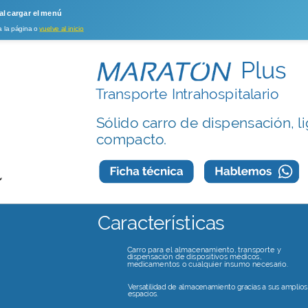
 al cargar el menú
a la página o
vuelve al inicio
Plus
Transporte Intrahospitalario
Sólido carro de dispensación, li
compacto.
Características
Carro para el almacenamiento, transporte y
dispensación de dispositivos médicos,
medicamentos o cualquier insumo necesario.
Versatilidad de almacenamiento gracias a sus amplios
espacios.