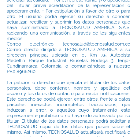
acreditar tal calidad. • Por el representante y/o apoderado
del Titular, previa acreditación de la representación o
apoderamiento. • Por estipulación a favor de otro o para
otro. El usuario podrá ejercer su derecho a conocer,
actualizar, rectificar y suprimir los datos personales que
haya suministrado a TECNOSALUD AMERICA S.A.S,
radicando una comunicación, a través de los siguientes
medios:
Correo electrónico: tecnosalud@tecnosalud.com.co
Correo directo dirigido a TECNOSALUD AMERICA a su
dirección principal ubicada en el Km 7.5 Autopista
Medellín Parque Industrial Bruselas Bodega 3 Tenjo-
Cundinamarca, Colombia. o comunicándose a nuestro
PBX 8966260
La petición o derecho que ejercita el titular de los datos
personales, debe contener, nombre y apellidos del
usuario y los datos de contacto para recibir notificaciones.
Este derecho se podrá ejercer, entre otros, frente a datos
parciales, inexactos, incompletos, fraccionados, que
induzcan a error, o aquellos cuyo tratamiento esté
expresamente prohibido o no haya sido autorizado por su
titular. El titular de los datos personales podrá solicitar a
TECNOSALUD copia de los datos que posee sobre el
mismo. Así mismo, TECNOSALUD actualizará, rectificará o