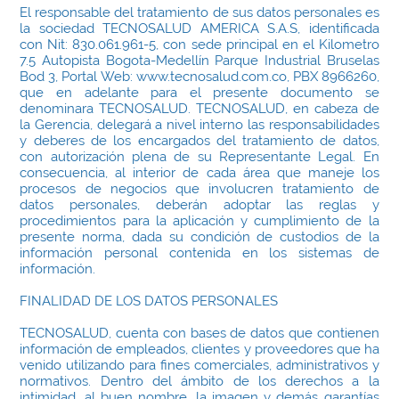
El responsable del tratamiento de sus datos personales es
la sociedad TECNOSALUD AMERICA S.A.S, identificada
con Nit: 830.061.961-5, con sede principal en el Kilometro
7.5 Autopista Bogota-Medellín Parque Industrial Bruselas
Bod 3, Portal Web: www.tecnosalud.com.co, PBX 8966260,
que en adelante para el presente documento se
denominara TECNOSALUD. TECNOSALUD, en cabeza de
la Gerencia, delegará a nivel interno las responsabilidades
y deberes de los encargados del tratamiento de datos,
con autorización plena de su Representante Legal. En
consecuencia, al interior de cada área que maneje los
procesos de negocios que involucren tratamiento de
datos personales, deberán adoptar las reglas y
procedimientos para la aplicación y cumplimiento de la
presente norma, dada su condición de custodios de la
información personal contenida en los sistemas de
información.
FINALIDAD DE LOS DATOS PERSONALES
TECNOSALUD, cuenta con bases de datos que contienen
información de empleados, clientes y proveedores que ha
venido utilizando para fines comerciales, administrativos y
normativos. Dentro del ámbito de los derechos a la
intimidad, al buen nombre, la imagen y demás garantías